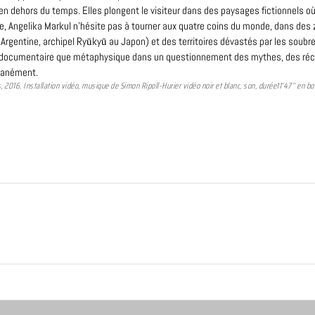
n dehors du temps. Elles plongent le visiteur dans des paysages fictionnels où
re, Angelika Markul n’hésite pas à tourner aux quatre coins du monde, dans des 
 Argentine, archipel Ryūkyū au Japon) et des territoires dévastés par les soubr
 documentaire que métaphysique dans un questionnement des mythes, des récit
ltanément.
 2016. Installation vidéo, musique de Simon Ripoll-Hurier vidéo noir et blanc, son, durée11’47’’ en 