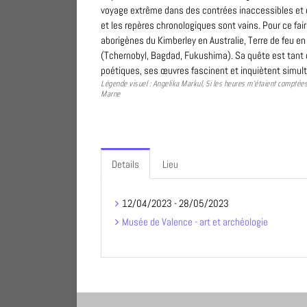
voyage extrême dans des contrées inaccessibles et e
et les repères chronologiques sont vains. Pour ce fai
aborigènes du Kimberley en Australie, Terre de feu en
(Tchernobyl, Bagdad, Fukushima). Sa quête est tant
poétiques, ses œuvres fascinent et inquiètent simu
Légende visuel : Angelika Markul, Si les heures m’étaient comptées,
Marne
Details
Lieu
12/04/2023 - 28/05/2023
Musée de Valence - art et archéologie