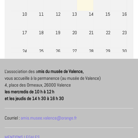
10
11
12
13
14
15
16
17
18
19
20
21
22
23
24
25
26
27
28
29
30
06:00
Biennale de Venise
2026
L'association des a
mis du musée de Valence,
31
1
2
3
4
5
6
vous accueille à la permanence (au musée de Valence)
Biennale de Venise 2026
4, place des Ormeaux, 26000 Valence
les mercredis de 10 h à 12 h
et les jeudis de 14 h 30 à 16 h 30
Courriel :
amis.musee.valence@orange.fr
MENTIONS LEGALES