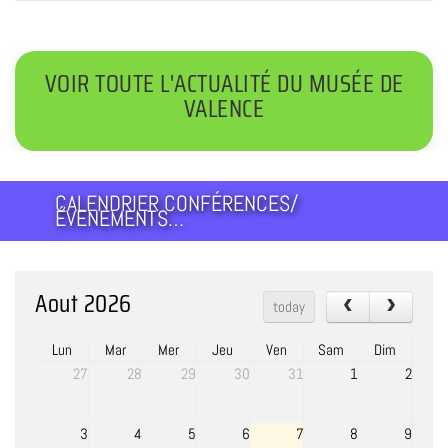
VOIR TOUTE L'ACTUALITÉ DU MUSÉE DE
VALENCE
CALENDRIER CONFÉRENCES/
ÉVENEMENTS…
Aout 2026
today
Lun
Mar
Mer
Jeu
Ven
Sam
Dim
27
28
29
30
31
1
2
3
4
5
6
7
8
9