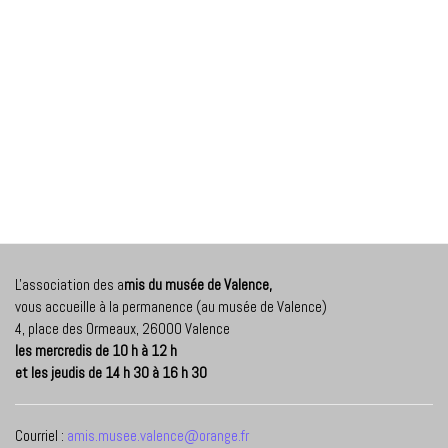
L'association des a
mis du musée de Valence,
vous accueille à la permanence (au musée de Valence)
4, place des Ormeaux, 26000 Valence
les mercredis de 10 h à 12 h
et les jeudis de 14 h 30 à 16 h 30
Courriel :
amis.musee.valence@orange.fr