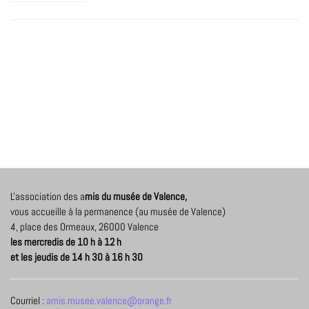
L'association des a
mis du musée de Valence,
vous accueille à la permanence (au musée de Valence)
4, place des Ormeaux, 26000 Valence
les mercredis de 10 h à 12 h
et les jeudis de 14 h 30 à 16 h 30
Courriel :
amis.musee.valence@orange.fr