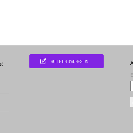
BULLETIN D'ADHÉSION
A
e)
E