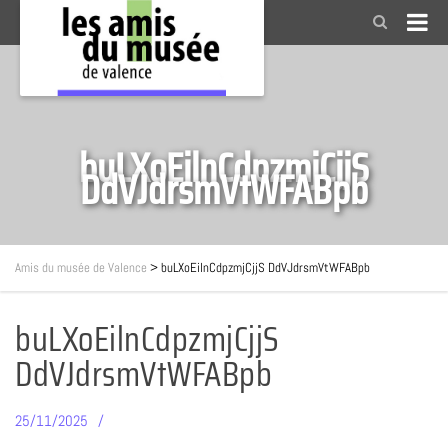
buLXoEilnCdpzmjCjjS
DdVJdrsmVtWFABpb
Amis du musée de Valence
>
buLXoEilnCdpzmjCjjS DdVJdrsmVtWFABpb
buLXoEilnCdpzmjCjjS
DdVJdrsmVtWFABpb
25/11/2025