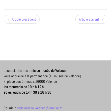
← Article précédent
Article suivant →
L'association des a
mis du musée de Valence,
vous accueille à la permanence (au musée de Valence)
4, place des Ormeaux, 26000 Valence
les mercredis de 10 h à 12 h
et les jeudis de 14 h 30 à 16 h 30
Courriel :
amis.musee.valence@orange.fr