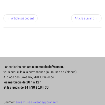
← Article précédent
Article suivant →
L'association des a
mis du musée de Valence,
vous accueille à la permanence (au musée de Valence)
4, place des Ormeaux, 26000 Valence
les mercredis de 10 h à 12 h
et les jeudis de 14 h 30 à 16 h 30
Courriel :
amis.musee.valence@orange.fr