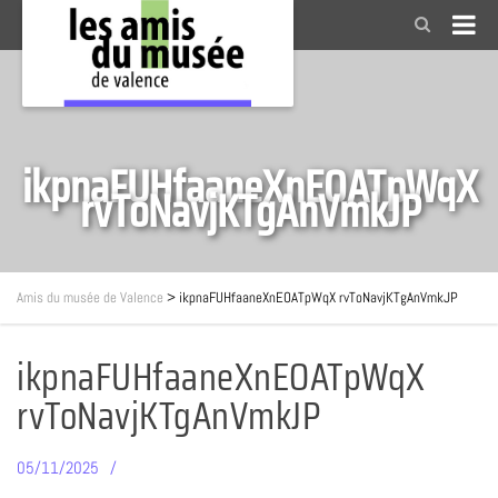
ikpnaFUHfaaneXnEOATpWqX
rvToNavjKTgAnVmkJP
Amis du musée de Valence
>
ikpnaFUHfaaneXnEOATpWqX rvToNavjKTgAnVmkJP
ikpnaFUHfaaneXnEOATpWqX
rvToNavjKTgAnVmkJP
05/11/2025