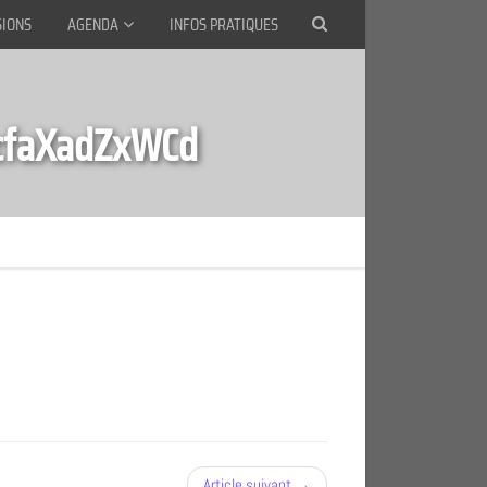
SIONS
AGENDA
INFOS PRATIQUES
cfaXadZxWCd
Article suivant →