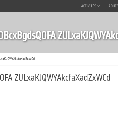
ACTIVITÉS
ADHE
OBcxBgdsQOFA ZULxaKJQWYAk
ULxaKJQWYAkcfaXadZxWCd
OFA ZULxaKJQWYAkcfaXadZxWCd