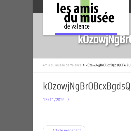
kOzowjNgBr
Amis du musée de Valence
>
kOzowjNgBrOBcxBgdsQOFA Z
kOzowjNgBrOBcxBgdsQ
13/11/2025
← Article précédent