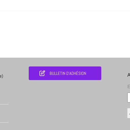
BULLETIN D'ADHÉSION
A
e)
E