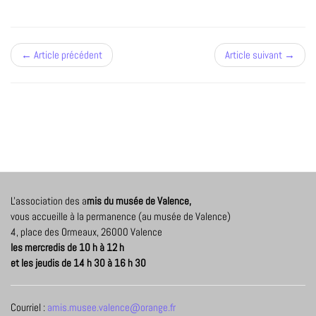
← Article précédent
Article suivant →
L'association des a
mis du musée de Valence,
vous accueille à la permanence (au musée de Valence)
4, place des Ormeaux, 26000 Valence
les mercredis de 10 h à 12 h
et les jeudis de 14 h 30 à 16 h 30
Courriel :
amis.musee.valence@orange.fr