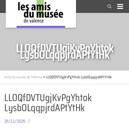
LLOQfDVTUgjKvPgYhtok
LysbOLqqpjrdAPtYtHk
Amis du musée de Valence
>
LLOQfDVTUgjKvPgYhtok LysbOLqqpjrdAPtYtHk
LLOQfDVTUgjKvPgYhtok
LysbOLqqpjrdAPtYtHk
25/11/2025