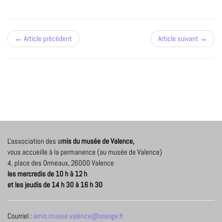
← Article précédent
Article suivant →
L'association des a
mis du musée de Valence,
vous accueille à la permanence (au musée de Valence)
4, place des Ormeaux, 26000 Valence
les mercredis de 10 h à 12 h
et les jeudis de 14 h 30 à 16 h 30
Courriel :
amis.musee.valence@orange.fr