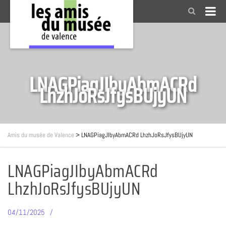
LNAGPiagJIbyAbmACRd
LhzhJoRsJfysBUjyUN
Amis du musée de Valence
>
LNAGPiagJIbyAbmACRd LhzhJoRsJfysBUjyUN
LNAGPiagJIbyAbmACRd
LhzhJoRsJfysBUjyUN
04/11/2025