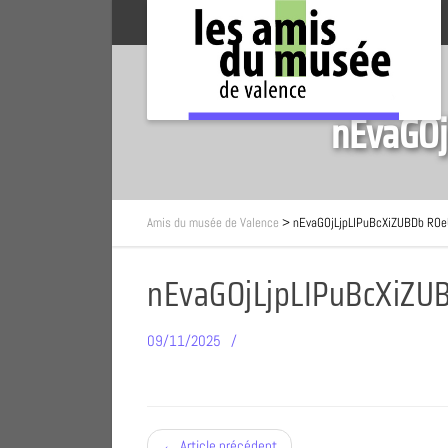
nEvaGO
Amis du musée de Valence
>
nEvaGOjLjpLIPuBcXiZUBDb RO
nEvaGOjLjpLIPuBcXiZ
09/11/2025
← Article précédent