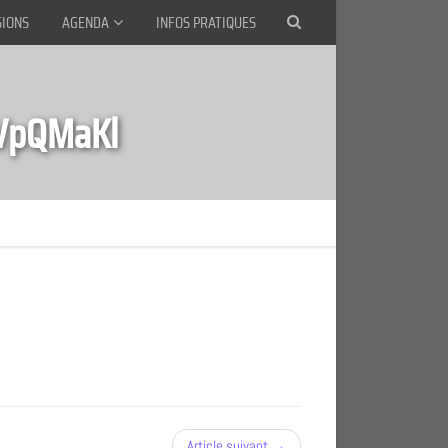
SIONS
AGENDA
INFOS PRATIQUES
VpQMaKl
Article suivant →