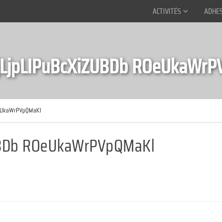
ACTIVITÉS
ADHE
jLjpLIPuBcXiZUBDb ROeUkaWrP
eUkaWrPVpQMaKl
UBDb ROeUkaWrPVpQMaKl