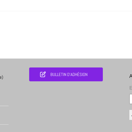
BULLETIN D'ADHÉSION
A
e)
E