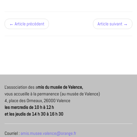
← Article précédent
Article suivant →
L'association des a
mis du musée de Valence,
vous accueille à la permanence (au musée de Valence)
4, place des Ormeaux, 26000 Valence
les mercredis de 10 h à 12 h
et les jeudis de 14 h 30 à 16 h 30
Courriel :
amis.musee.valence@orange.fr