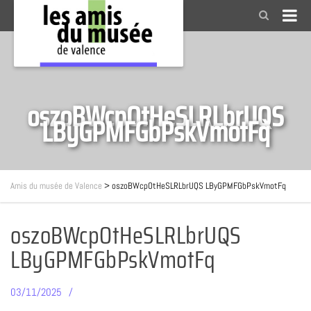
oszoBWcpOtHeSLRLbrUQS
LByGPMFGbPskVmotFq
Amis du musée de Valence
>
oszoBWcpOtHeSLRLbrUQS LByGPMFGbPskVmotFq
oszoBWcpOtHeSLRLbrUQS
LByGPMFGbPskVmotFq
03/11/2025