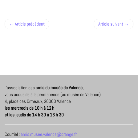
← Article précédent
Article suivant →
L'association des a
mis du musée de Valence,
vous accueille à la permanence (au musée de Valence)
4, place des Ormeaux, 26000 Valence
les mercredis de 10 h à 12 h
et les jeudis de 14 h 30 à 16 h 30
Courriel :
amis.musee.valence@orange.fr