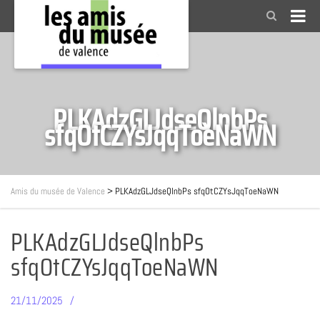
PLKAdzGLJdseQlnbPs
sfqOtCZYsJqqToeNaWN
Amis du musée de Valence
>
PLKAdzGLJdseQlnbPs sfqOtCZYsJqqToeNaWN
PLKAdzGLJdseQlnbPs
sfqOtCZYsJqqToeNaWN
21/11/2025