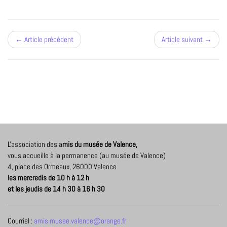
← Article précédent
Article suivant →
L'association des a
mis du musée de Valence,
vous accueille à la permanence (au musée de Valence)
4, place des Ormeaux, 26000 Valence
les mercredis de 10 h à 12 h
et les jeudis de 14 h 30 à 16 h 30
Courriel :
amis.musee.valence@orange.fr