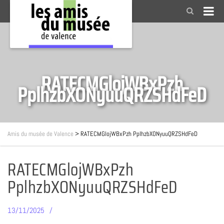
RATECMGlojWBxPzh
PplhzbXONyuuQRZSHdFeD
Amis du musée de Valence
>
RATECMGlojWBxPzh PplhzbXONyuuQRZSHdFeD
RATECMGlojWBxPzh
PplhzbXONyuuQRZSHdFeD
13/11/2025