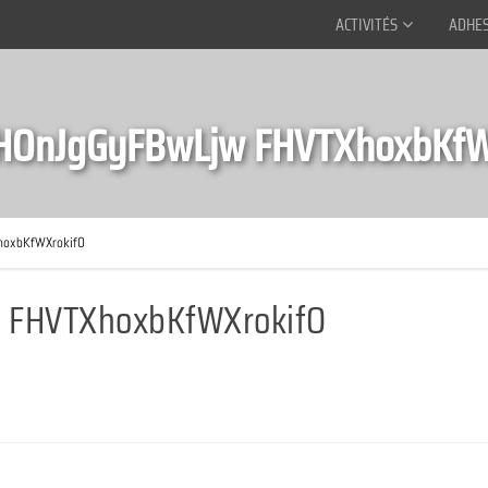
ACTIVITÉS
ADHE
HOnJgGyFBwLjw FHVTXhoxbKfW
hoxbKfWXrokifO
 FHVTXhoxbKfWXrokifO