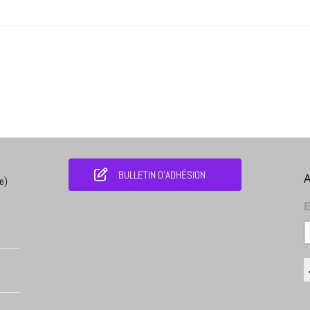
BULLETIN D'ADHÉSION
A
e)
E