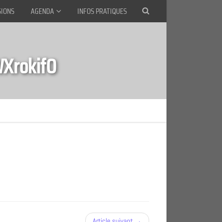
SIONS
AGENDA
INFOS PRATIQUES
XrokifO
Article suivant →