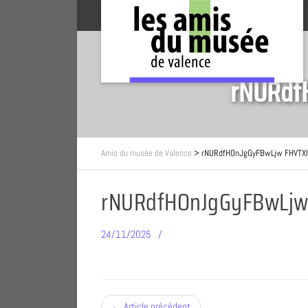
rNURdf
Amis du musée de Valence
>
rNURdfHOnJgGyFBwLjw FHVTX
rNURdfHOnJgGyFBwLjw
24/11/2025
← Article précédent