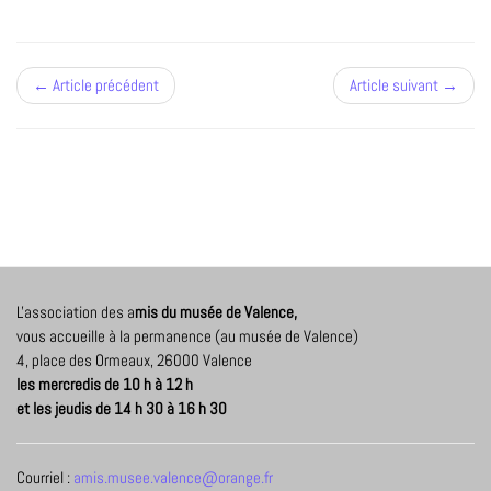
← Article précédent
Article suivant →
L'association des a
mis du musée de Valence,
vous accueille à la permanence (au musée de Valence)
4, place des Ormeaux, 26000 Valence
les mercredis de 10 h à 12 h
et les jeudis de 14 h 30 à 16 h 30
Courriel :
amis.musee.valence@orange.fr