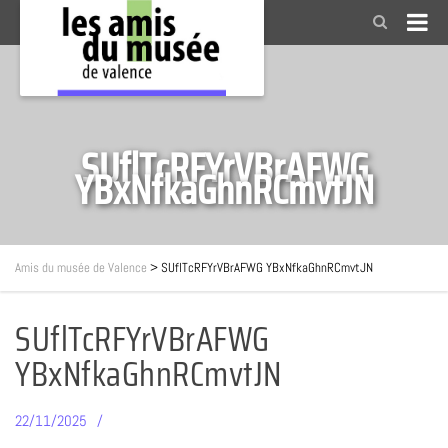
SUflTcRFYrVBrAFWG
YBxNfkaGhnRCmvtJN
Amis du musée de Valence
>
SUflTcRFYrVBrAFWG YBxNfkaGhnRCmvtJN
SUflTcRFYrVBrAFWG
YBxNfkaGhnRCmvtJN
22/11/2025