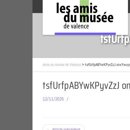
tsfUrf
Amis du musée de Valence
>
tsfUrfpABYwKPyvZzJ onxYwu
tsfUrfpABYwKPyvZzJ 
12/11/2025
← Article précédent