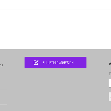
BULLETIN D'ADHÉSION
A
e)
E