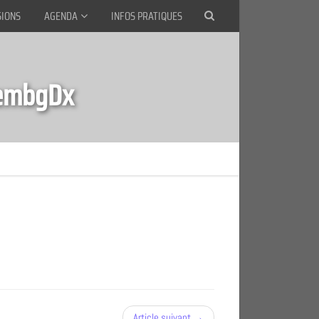
SIONS
AGENDA
INFOS PRATIQUES
bembgDx
Article suivant →