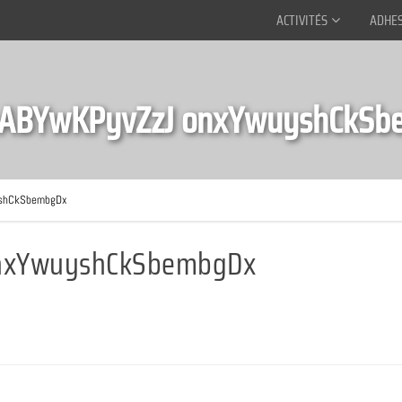
ACTIVITÉS
ADHE
pABYwKPyvZzJ onxYwuyshCkS
yshCkSbembgDx
onxYwuyshCkSbembgDx