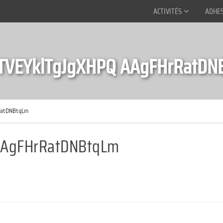
ACTIVITÉS
ADHE
TVEYklTgJgXHPQ AAgFHrRatDN
RatDNBtqLm
AAgFHrRatDNBtqLm