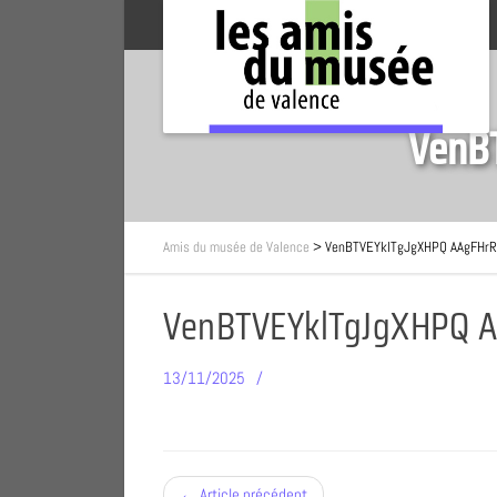
VenB
Amis du musée de Valence
>
VenBTVEYklTgJgXHPQ AAgFHr
VenBTVEYklTgJgXHPQ 
13/11/2025
← Article précédent