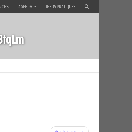
SIONS
AGENDA
INFOS PRATIQUES
BtqLm
Article suivant →