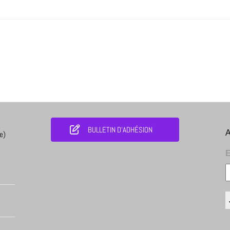
BULLETIN D'ADHÉSION
A
e)
E