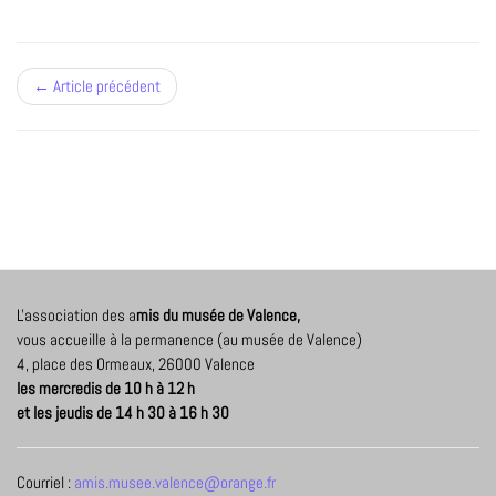
← Article précédent
L'association des a
mis du musée de Valence,
vous accueille à la permanence (au musée de Valence)
4, place des Ormeaux, 26000 Valence
les mercredis de 10 h à 12 h
et les jeudis de 14 h 30 à 16 h 30
Courriel :
amis.musee.valence@orange.fr