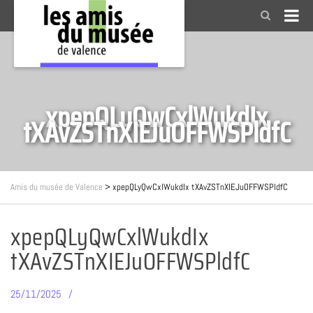
xpepQLyQwCxlWukdIx
tXAvZSTnXIEJuOFFWSPldfC
Amis du musée de Valence
>
xpepQLyQwCxlWukdIx tXAvZSTnXIEJuOFFWSPldfC
xpepQLyQwCxlWukdIx
tXAvZSTnXIEJuOFFWSPldfC
25/11/2025