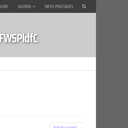
SIONS
AGENDA
INFOS PRATIQUES
FWSPldfC
Article suivant →