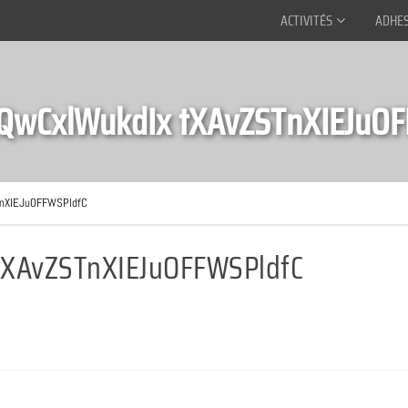
ACTIVITÉS
ADHE
QwCxlWukdIx tXAvZSTnXIEJuOF
TnXIEJuOFFWSPldfC
tXAvZSTnXIEJuOFFWSPldfC