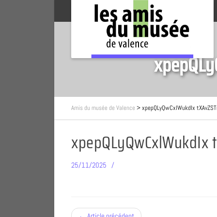
xpepQLy
Amis du musée de Valence
>
xpepQLyQwCxlWukdIx tXAvZS
xpepQLyQwCxlWukdIx 
25/11/2025
← Article précédent