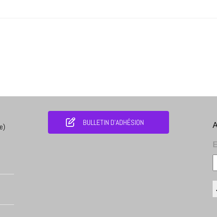
BULLETIN D'ADHÉSION
A
e)
E