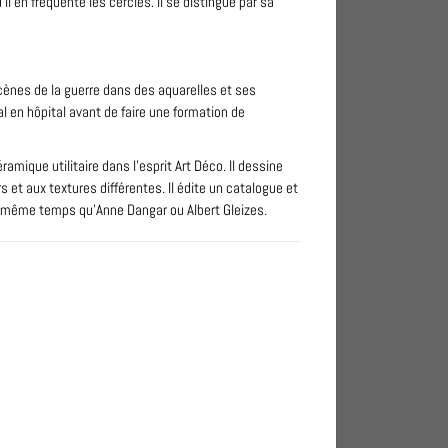
l en fréquente les cercles. Il se distingue par sa
 scènes de la guerre dans des aquarelles et ses
 en hôpital avant de faire une formation de
ramique utilitaire dans l’esprit Art Déco. Il dessine
s et aux textures différentes. Il édite un catalogue et
n même temps qu’Anne Dangar ou Albert Gleizes.