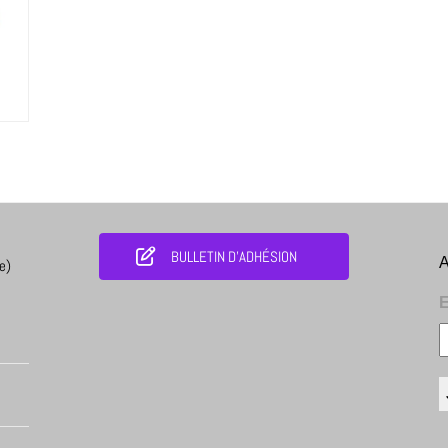
BULLETIN D'ADHÉSION
A
e)
E