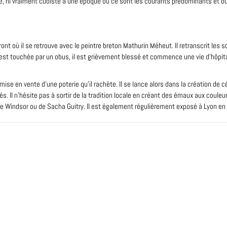
uve, ni vraiment cubiste à une époque où ce sont les courants prédominants et où i
front où il se retrouve avec le peintre breton Mathurin Méheut. Il retranscrit les
t touchée par un obus, il est grièvement blessé et commence une vie d’hôpital
ise en vente d’une poterie qu’il rachète. Il se lance alors dans la création de cé
s. Il n’hésite pas à sortir de la tradition locale en créant des émaux aux couleur
de Windsor ou de Sacha Guitry. Il est également régulièrement exposé à Lyon e