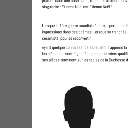
pictural dans une case. Ainsi, il n’est ni vraiment fa
singularité : Etienne Noël est Etienne Noël !
Lorsque la 1ère guerre mondiale éclate, il part sur le 
impressions dans des poèmes. Lorsque sa tranchée es
céramiste, pour se reconvertir.
Ayant quelque connaissance à Dieulefit, il apprend la m
les pièces qui sont façonnées par des ouvriers qualifié
ses pièces terminent sur les tables de la Duchesse 