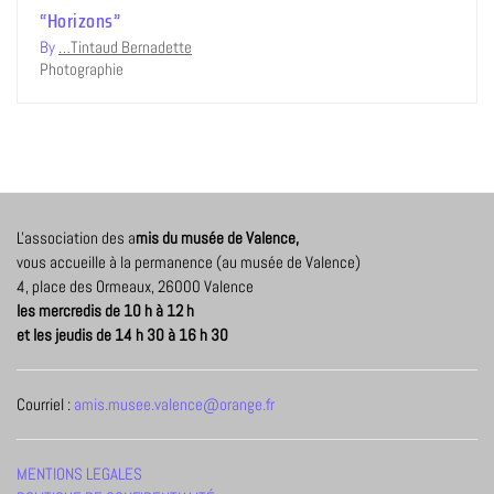
“Horizons”
By
…Tintaud Bernadette
Photographie
L'association des a
mis du musée de Valence,
vous accueille à la permanence (au musée de Valence)
4, place des Ormeaux, 26000 Valence
les mercredis de 10 h à 12 h
et les jeudis de 14 h 30 à 16 h 30
Courriel :
amis.musee.valence@orange.fr
MENTIONS LEGALES