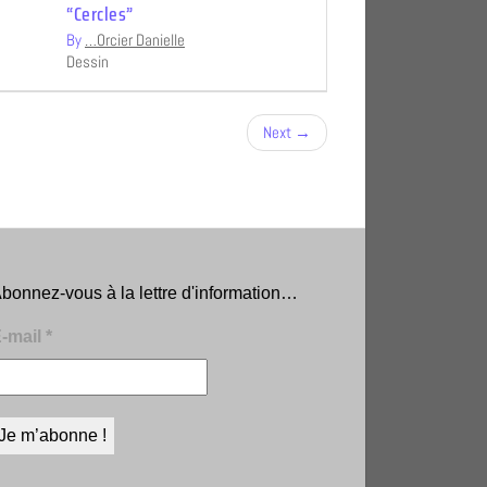
“Cercles”
By
…Orcier Danielle
Dessin
Next →
bonnez-vous à la lettre d'information…
-mail
*