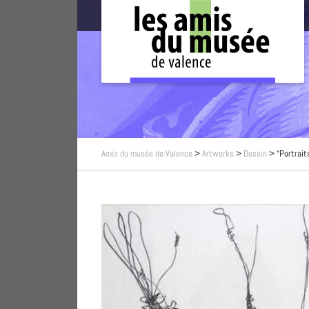
Amis du musée de Valence
>
Artworks
>
Dessin
>
“Portraits