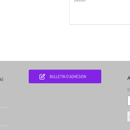
BULLETIN D'ADHÉSION
A
e)
E