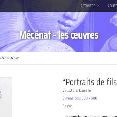
ACTIVITÉS
ADHE
Mécénat - les œuvres
 de fils de fer”
“Portraits de fil
By
…Orcier Danielle
Dimensions: 300 x 600
Dessin
Une vingtaine de portraits accompagn