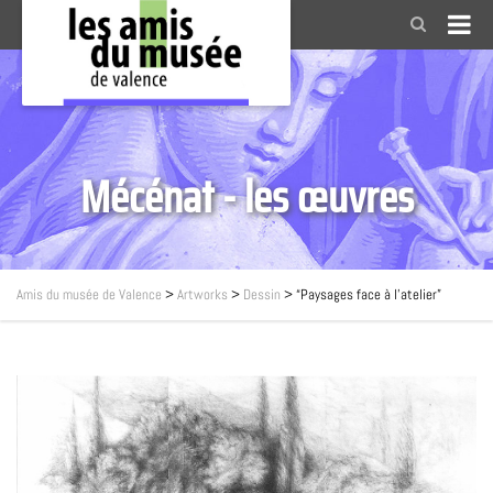
Mécénat - les œuvres
Amis du musée de Valence
>
Artworks
>
Dessin
>
“Paysages face à l’atelier”