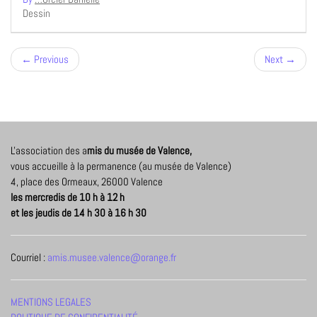
Dessin
← Previous
Next →
L'association des a
mis du musée de Valence,
vous accueille à la permanence (au musée de Valence)
4, place des Ormeaux, 26000 Valence
les mercredis de 10 h à 12 h
et les jeudis de 14 h 30 à 16 h 30
Courriel :
amis.musee.valence@orange.fr
MENTIONS LEGALES