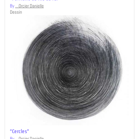
By
…Orcier Danielle
Dessin
“Cercles”
By
…Orcier Danielle