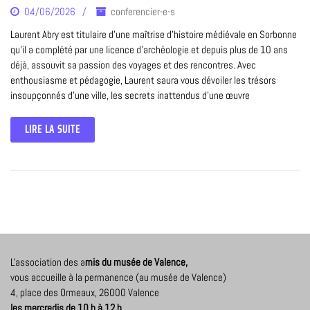
04/06/2026
conferencier-e-s
Laurent Abry est titulaire d’une maîtrise d’histoire médiévale en Sorbonne
qu’il a complété par une licence d’archéologie et depuis plus de 10 ans
déjà, assouvit sa passion des voyages et des rencontres. Avec
enthousiasme et pédagogie, Laurent saura vous dévoiler les trésors
insoupçonnés d’une ville, les secrets inattendus d’une œuvre
LIRE LA SUITE
L'association des a
mis du musée de Valence,
vous accueille à la permanence (au musée de Valence)
4, place des Ormeaux, 26000 Valence
les mercredis de 10 h à 12 h