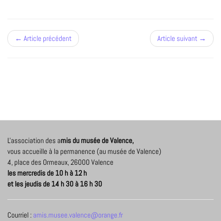
← Article précédent
Article suivant →
L'association des a
mis du musée de Valence,
vous accueille à la permanence (au musée de Valence)
4, place des Ormeaux, 26000 Valence
les mercredis de 10 h à 12 h
et les jeudis de 14 h 30 à 16 h 30
Courriel :
amis.musee.valence@orange.fr