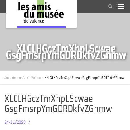
XLCLHGczTmXhpLScwae
GsgFmsrpYmGDRDkfvZGnmw
Amis du musée de Valence
>
XLCLHGczTmXhpLScwae GsgFmsrpYmGDRDkfvZGnmw
XLCLHGczTmXhpLScwae
GsgFmsrpYmGDRDkfvZGnmw
24/11/2025