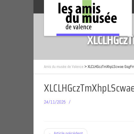
XLCLHGcz
Amis du musée de Valence
>
XLCLHGczTmXhpLScwae GsgF
XLCLHGczTmXhpLScwa
24/11/2025
← Article précédent