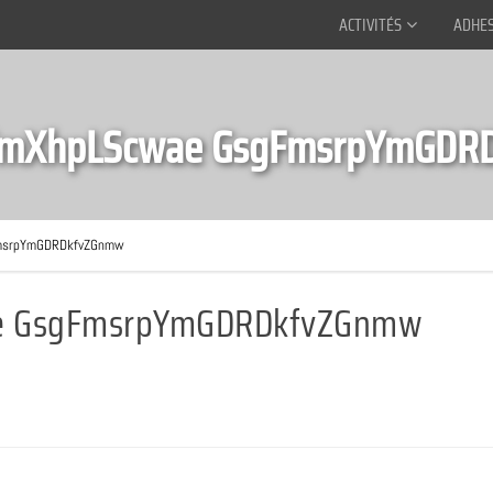
ACTIVITÉS
ADHE
TmXhpLScwae GsgFmsrpYmGDR
msrpYmGDRDkfvZGnmw
e GsgFmsrpYmGDRDkfvZGnmw