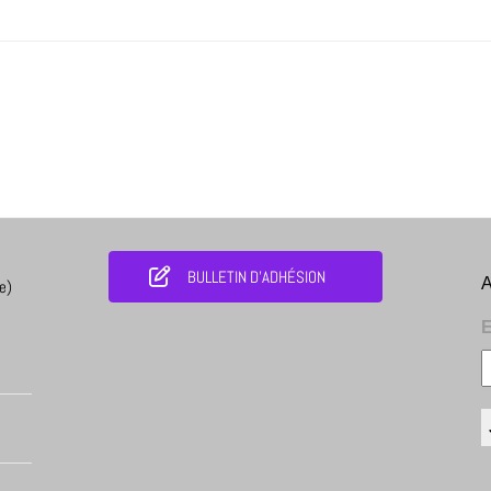
BULLETIN D'ADHÉSION
A
e)
E