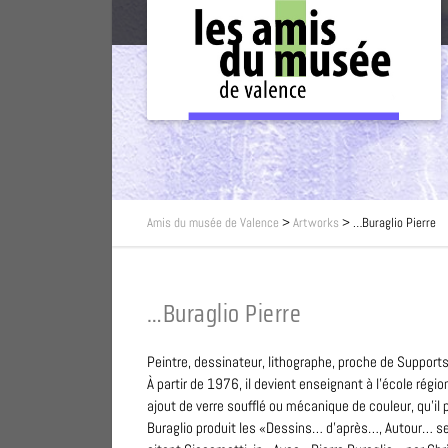
Amis du musée de Valence
>
Artworks
>
…Buraglio Pierre
…Buraglio Pierre
Peintre, dessinateur, lithographe, proche de Suppor
À partir de 1976, il devient enseignant à l’école r
ajout de verre soufflé ou mécanique de couleur, qu’il
Buraglio produit les «Dessins… d’après…, Autour… sel