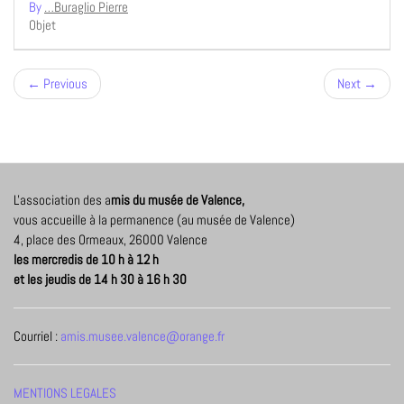
By
…Buraglio Pierre
Objet
← Previous
Next →
L'association des a
mis du musée de Valence,
vous accueille à la permanence (au musée de Valence)
4, place des Ormeaux, 26000 Valence
les mercredis de 10 h à 12 h
et les jeudis de 14 h 30 à 16 h 30
Courriel :
amis.musee.valence@orange.fr
MENTIONS LEGALES