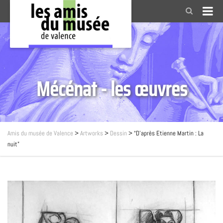
Mécénat - les œuvres
Amis du musée de Valence
>
Artworks
>
Dessin
>
“D’après Etienne Martin : La
nuit”