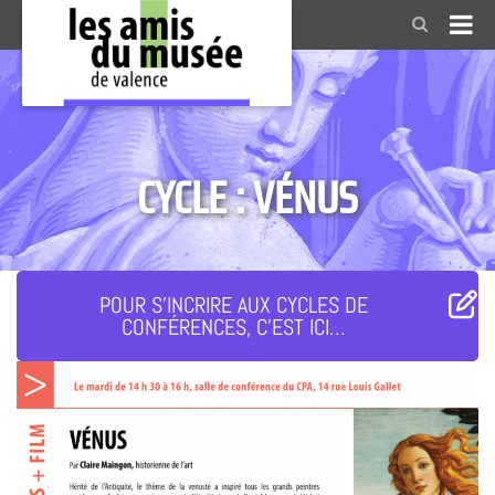
CYCLE : VÉNUS
POUR S'INCRIRE AUX CYCLES DE
CONFÉRENCES, C'EST ICI…