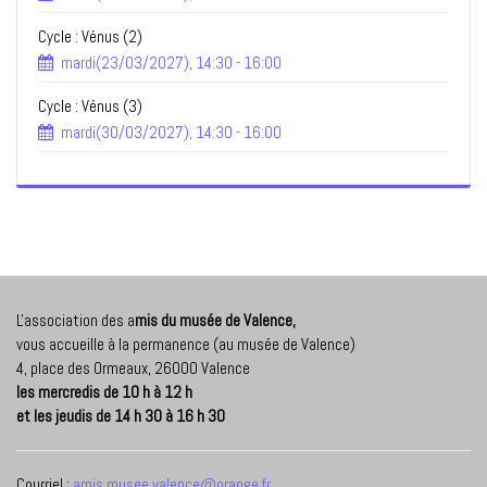
Cycle : Vénus (2)
mardi(23/03/2027), 14:30 - 16:00
Cycle : Vénus (3)
mardi(30/03/2027), 14:30 - 16:00
L'association des a
mis du musée de Valence,
vous accueille à la permanence (au musée de Valence)
4, place des Ormeaux, 26000 Valence
les mercredis de 10 h à 12 h
et les jeudis de 14 h 30 à 16 h 30
Courriel :
amis.musee.valence@orange.fr