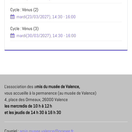
Cycle : Vénus (2)
mardi(23/03/2027), 14:30 - 16:00
Cycle : Vénus (3)
mardi(30/03/2027), 14:30 - 16:00
L'association des a
mis du musée de Valence,
vous accueille à la permanence (au musée de Valence)
4, place des Ormeaux, 26000 Valence
les mercredis de 10 h à 12 h
et les jeudis de 14 h 30 à 16 h 30
Courriel :
amis.musee.valence@orange.fr