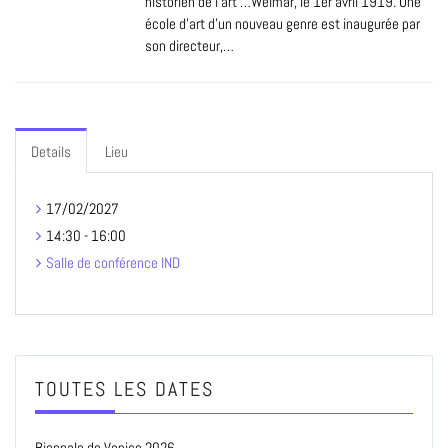
historien de l’art …Weimar, le 1er avril 1919. Une
école d’art d’un nouveau genre est inaugurée par
son directeur,…
Details
Lieu
17/02/2027
14:30 - 16:00
Salle de conférence IND
TOUTES LES DATES
Biennale de Venise 2026