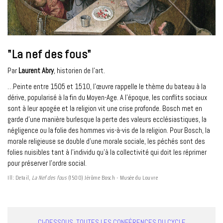
"La nef des fous"
Par
Laurent Abry
, historien de l’art.
…Peinte entre 1505 et 1510, l’œuvre rappelle le thème du bateau à la
dérive, popularisé à la fin du Moyen-Age. A l’époque, les conflits sociaux
sont à leur apogée et la religion vit une crise profonde. Bosch met en
garde d’une manière burlesque la perte des valeurs ecclésiastiques, la
négligence ou la folie des hommes vis-à-vis de la religion. Pour Bosch, la
morale religieuse se double d’une morale sociale, les péchés sont des
folies nuisibles tant à l’individu qu’à la collectivité qui doit les réprimer
pour préserver l’ordre social.
Ill: Detail,
La Nef des fous
(1500) Jérôme Bosch - Musée du Louvre
CI-DESSOUS, TOUTES LES CONFÉRENCES DU CYCLE