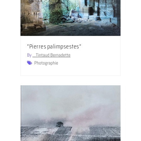
“Pierres palimpsestes”
By
…Tintaud Bernadette
Photographie