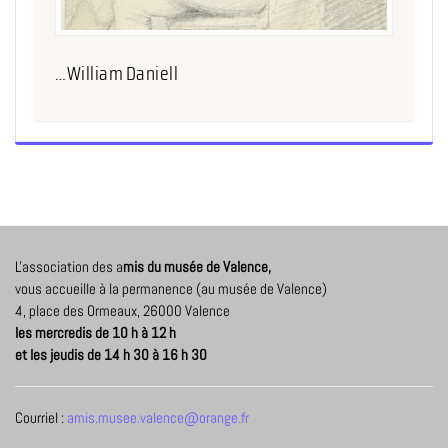
…William Daniell
L'association des a
mis du musée de Valence,
vous accueille à la permanence (au musée de Valence)
4, place des Ormeaux, 26000 Valence
les mercredis de 10 h à 12 h
et les jeudis de 14 h 30 à 16 h 30
Courriel :
amis.musee.valence@orange.fr