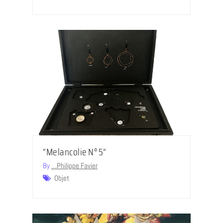
“Melancolie N° 5”
By
…Philippe Favier
Objet