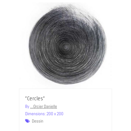
“Cercles”
By
…Orcier Danielle
Dimensions: 200 x 200
Dessin