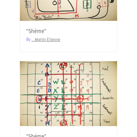
“Shéme”
By
…Martin Etienne
“Shéme”