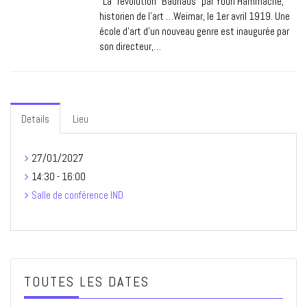
"La "révolution" Bauhaus" par Youri Hammache,
historien de l’art …Weimar, le 1er avril 1919. Une
école d’art d’un nouveau genre est inaugurée par
son directeur,…
Details
Lieu
27/01/2027
14:30 - 16:00
Salle de conférence IND
TOUTES LES DATES